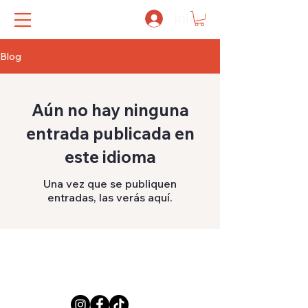
Iniciar sesión
Blog
Aún no hay ninguna
entrada publicada en
este idioma
Una vez que se publiquen
entradas, las verás aquí.
+1( 702)272-0007
pellegrinipizza@gmail.com
101 S. Rainbow Ste #7 Las Vegas, NV 89107
© Pellegrini Pizza |
política de privacidad